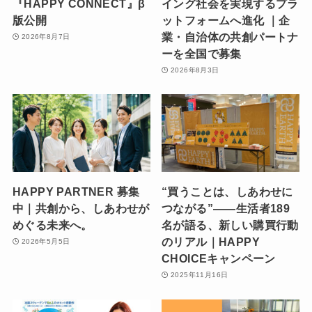
『HAPPY CONNECT』β
イング社会を実現するプラ
版公開
ットフォームへ進化 ｜企
業・自治体の共創パートナ
2026年8月7日
ーを全国で募集
2026年8月3日
HAPPY PARTNER 募集
“買うことは、しあわせに
中｜共創から、しあわせが
つながる”——生活者189
めぐる未来へ。
名が語る、新しい購買行動
のリアル｜HAPPY
2026年5月5日
CHOICEキャンペーン
2025年11月16日